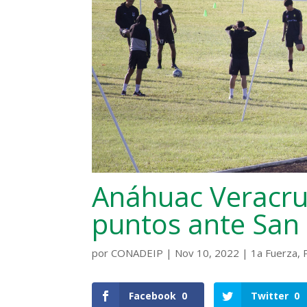
Anáhuac Veracruz
puntos ante San 
por
CONADEIP
|
Nov 10, 2022
|
1a Fuerza
,
Facebook
0
Twitter
0