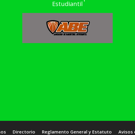
Estudiantil
mos
Directorio
Reglamento General y Estatuto
Avisos 