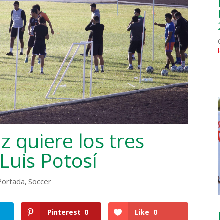
 quiere los tres
Luis Potosí
Portada
,
Soccer
Pinterest
0
Like
0