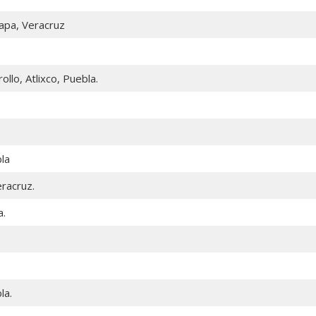
apa, Veracruz
llo, Atlixco, Puebla.
bla
eracruz.
a.
la.