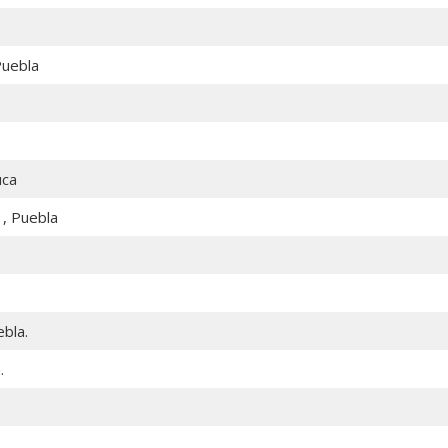
Puebla
uca
 , Puebla
ebla.
.