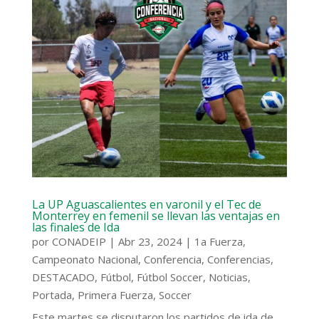
La UP Aguascalientes en varonil y el Tec de
Monterrey en femenil se llevan las ventajas en
las finales de Ida
por
CONADEIP
|
Abr 23, 2024
|
1a Fuerza
,
Campeonato Nacional
,
Conferencia
,
Conferencias
,
DESTACADO
,
Fútbol
,
Fútbol Soccer
,
Noticias
,
Portada
,
Primera Fuerza
,
Soccer
Este martes se disputaron los partidos de ida de