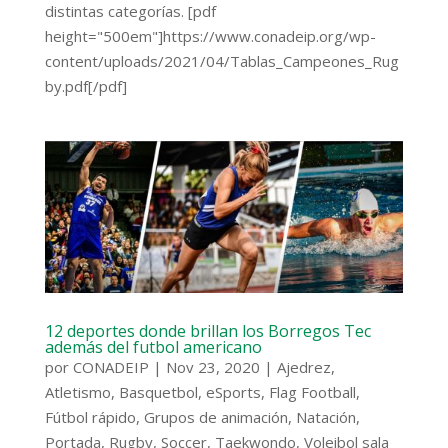
distintas categorías. [pdf
height="500em"]https://www.conadeip.org/wp-
content/uploads/2021/04/Tablas_Campeones_Rug
by.pdf[/pdf]
12 deportes donde brillan los Borregos Tec
además del futbol americano
por
CONADEIP
|
Nov 23, 2020
|
Ajedrez
,
Atletismo
,
Basquetbol
,
eSports
,
Flag Football
,
Fútbol rápido
,
Grupos de animación
,
Natación
,
Portada
,
Rugby
,
Soccer
,
Taekwondo
,
Voleibol sala