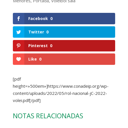
Menores
,
Portada
,
Voleibol sala
Facebook
0
Twitter
0
Pinterest
0
Like
0
[pdf
height=»500em»]https://www.conadeip.org/wp-
content/uploads/2022/05/rol-nacional-jC-2022-
volei.pdf[/pdf]
NOTAS RELACIONADAS