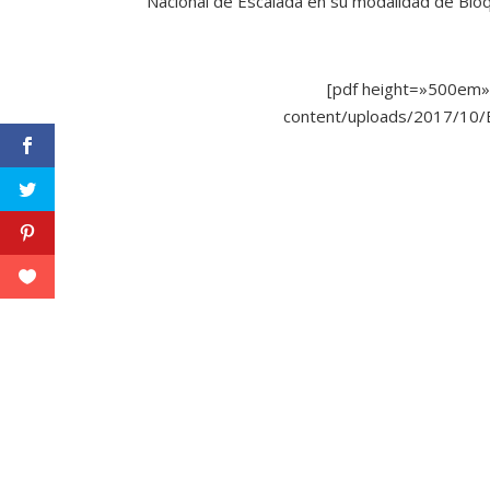
Nacional de Escalada en su modalidad de Bloque
[pdf height=»500em»
content/uploads/2017/10/E