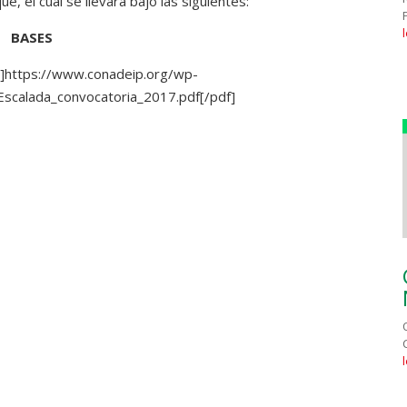
, el cual se llevará bajo las siguientes:
BASES
]https://www.conadeip.org/wp-
scalada_convocatoria_2017.pdf[/pdf]