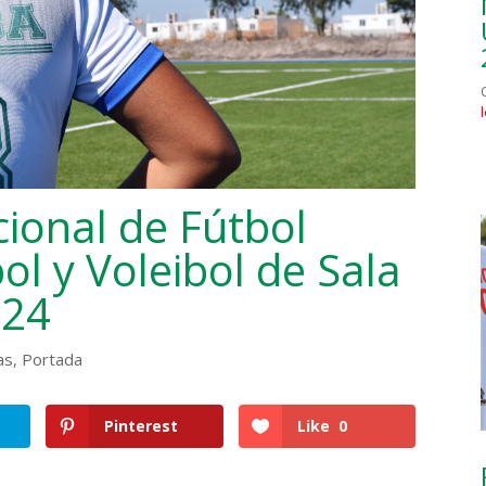
onal de Fútbol
ol y Voleibol de Sala
024
as
,
Portada
Pinterest
Like
0