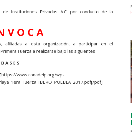
l de Instituciones Privadas A.C. por conducto de la
N V O C A
s, afiliadas a esta organización, a participar en el
Primera Fuerza a realizarse bajo las siguientes
B A S E S
]https://www.conadeip.org/wp-
_Playa_1era_Fuerza_IBERO_PUEBLA_2017.pdf[/pdf]