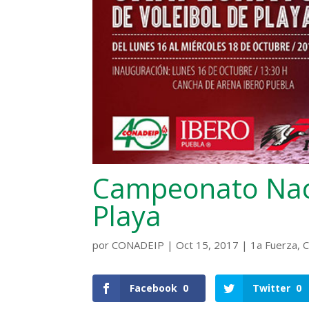
Campeonato Naci
Playa
por
CONADEIP
|
Oct 15, 2017
|
1a Fuerza
,
C
Facebook
0
Twitter
0