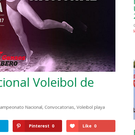
onal Voleibol de
ampeonato Nacional
,
Convocatorias
,
Voleibol playa
Pinterest
0
Like
0