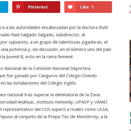
Pinterest
Like
1
gra a las autoridades encabezadas por la doctora Ruth
iado Raúl Salgado Salgado, subdirector, al
por supuesto, a un grupo de talentosas jugadoras, el
una potencia y, sin discusión, en el número uno del país
ía Juvenil B, esto en la rama femenil.
o Nacional de la Comisión Nacional Deportiva
 que fue ganado por Canguros del Colegio Oviedo
en las instalaciones del Colegio Inglés.
o nacional tras superar la eliminatoria de la Zona
Universidad Anáhuac, Instituto Kennedy, UPAEP y UMAD.
el representativo del COS superó a rivales como ULSA,
 impuso al conjunto de la Prepa Tec de Monterrey, a la