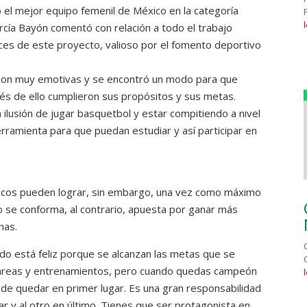
l mejor equipo femenil de México en la categoría
rcía Bayón comentó con relación a todo el trabajo
nces de este proyecto, valioso por el fomento deportivo
 son muy emotivas y se encontró un modo para que
és de ello cumplieron sus propósitos y sus metas.
la ilusión de jugar basquetbol y estar compitiendo a nivel
rramienta para que puedan estudiar y así participar en
ocos pueden lograr, sin embargo, una vez como máximo
se conforma, al contrario, apuesta por ganar más
nas.
do está feliz porque se alcanzan las metas que se
 tareas y entrenamientos, pero cuando quedas campeón
 de quedar en primer lugar. Es una gran responsabilidad
r y al otro en último. Tienes que ser protagonista en