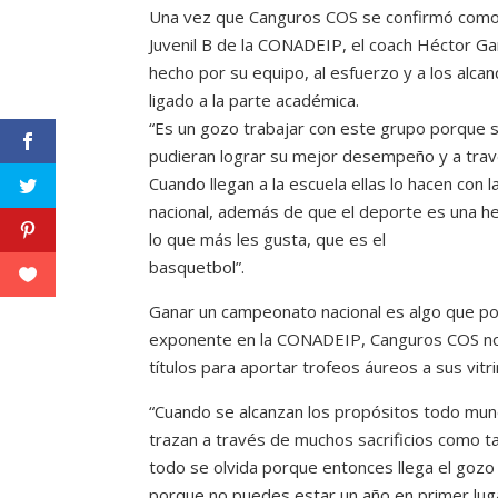
Una vez que Canguros COS se confirmó como e
Juvenil B de la CONADEIP, el coach Héctor Ga
hecho por su equipo, al esfuerzo y a los alca
ligado a la parte académica.
“Es un gozo trabajar con este grupo porque
pudieran lograr su mejor desempeño y a trav
Cuando llegan a la escuela ellas lo hacen con 
nacional, además de que el deporte es una he
lo que más les gusta, que es el
basquetbol”.
Ganar un campeonato nacional es algo que p
exponente en la CONADEIP, Canguros COS no 
títulos para aportar trofeos áureos a sus vitri
“Cuando se alcanzan los propósitos todo mun
trazan a través de muchos sacrificios como
todo se olvida porque entonces llega el gozo
porque no puedes estar un año en primer luga