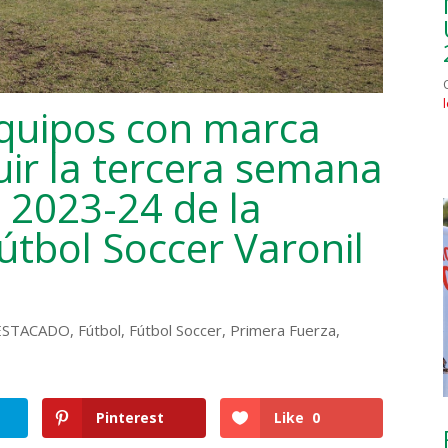
equipos con marca
uir la tercera semana
 2023-24 de la
útbol Soccer Varonil
ESTACADO
,
Fútbol
,
Fútbol Soccer
,
Primera Fuerza
,
Pinterest
Like
0