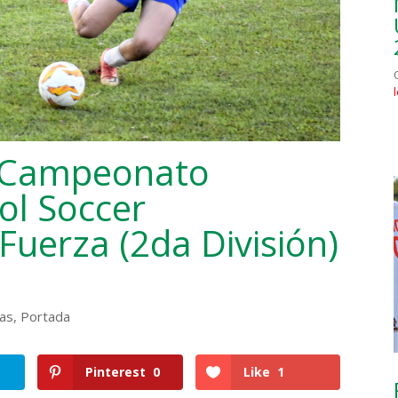
l Campeonato
ol Soccer
Fuerza (2da División)
ias
,
Portada
Pinterest
0
Like
1