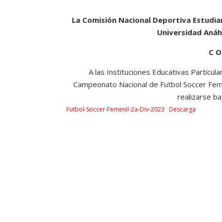
La Comisión Nacional Deportiva Estudiant
Universidad Aná
C O
A las Instituciones Educativas Particular
Campeonato Nacional de Futbol Soccer Femen
realizarse ba
Futbol-Soccer-Femenil-2a-Div-2023
Descarga