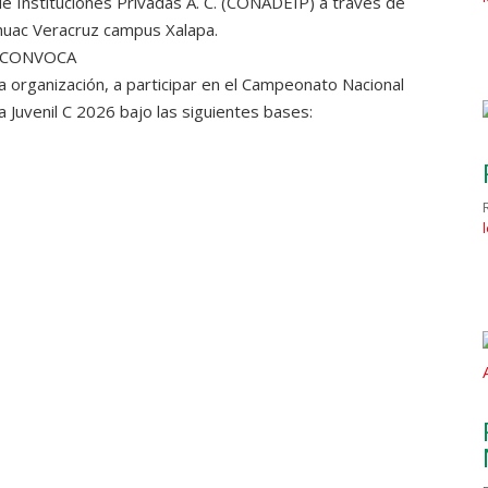
de Instituciones Privadas A. C. (CONADEIP) a través de
huac Veracruz campus Xalapa.
CONVOCA
sta organización, a participar en el Campeonato Nacional
a Juvenil C 2026 bajo las siguientes bases: