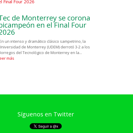
Tec de Monterrey se corona
bicampeón en el Final Four
2026
En un intenso y dramático clásico sampetrino, la
Universidad de Monterrey (UDEM) derrotó 3-2 a los
Borregos del Tecnológico de Monterrey en la...
leer más
Síguenos en Twitter