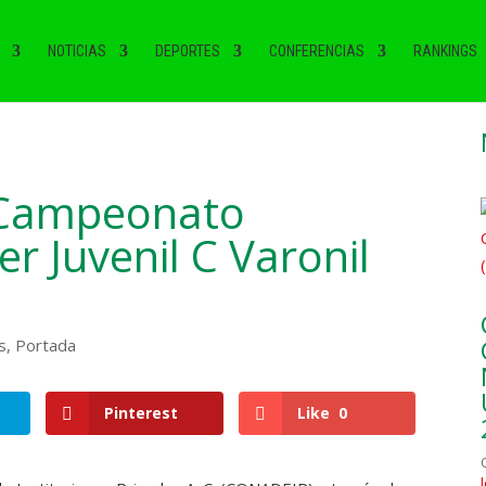
NOTICIAS
DEPORTES
CONFERENCIAS
RANKINGS
 Campeonato
r Juvenil C Varonil
s
,
Portada
Pinterest
Like
0