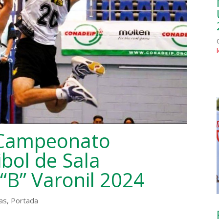
 Campeonato
ibol de Sala
 “B” Varonil 2024
as
,
Portada