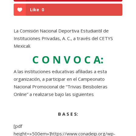
Like
0
La Comisión Nacional Deportiva Estudiantil de
Instituciones Privadas, A. C., a través del CETYS
Mexicali.
C O N V O C A:
A las instituciones educativas afiliadas a esta
organización, a participar en el Campeonato
Nacional Promocional de “Trivias Beisboleras
Online” a realizarse bajo las siguientes
B A S E S:
[pdf
height=»500em»]https://www.conadeip.org/wp-