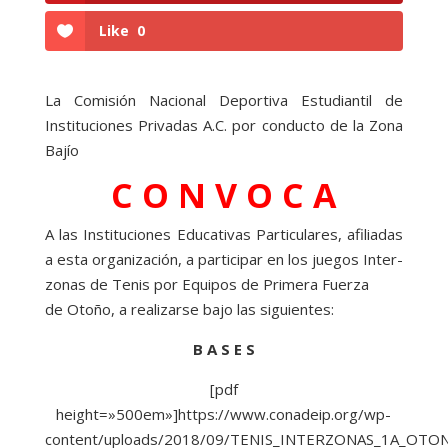
Like
0
La Comisión Nacional Deportiva Estudiantil de
Instituciones Privadas A.C. por conducto de la Zona
Bajío
C O N V O C A
A las Instituciones Educativas Particulares, afiliadas
a esta organización, a participar en los juegos Inter-
zonas de Tenis por Equipos de Primera Fuerza
de Otoño, a realizarse bajo las siguientes:
B A S E S
[pdf
height=»500em»]https://www.conadeip.org/wp-
content/uploads/2018/09/TENIS_INTERZONAS_1A_OTONO