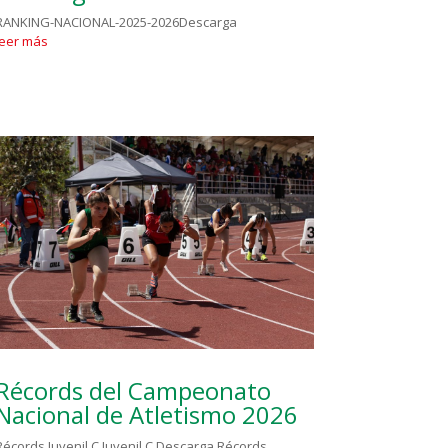
RANKING-NACIONAL-2025-2026Descarga
leer más
ONVOCATORIA-INTERZONAS-1a-FZA-PRIMAVERA-2015.pdf[/
Récords del Campeonato
Nacional de Atletismo 2026
Récords Juvenil C Juvenil C Descarga Récords