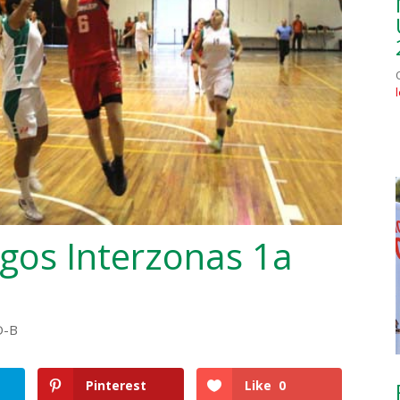
gos Interzonas 1a
O-B
Pinterest
Like
0