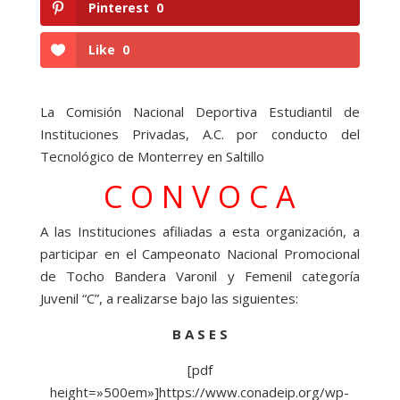
Pinterest
0
Like
0
La Comisión Nacional Deportiva Estudiantil de
Instituciones Privadas, A.C. por conducto del
Tecnológico de Monterrey en Saltillo
C O N V O C A
A las Instituciones afiliadas a esta organización, a
participar en el Campeonato Nacional Promocional
de Tocho Bandera Varonil y Femenil categoría
Juvenil “C”, a realizarse bajo las siguientes:
B A S E S
[pdf
height=»500em»]https://www.conadeip.org/wp-