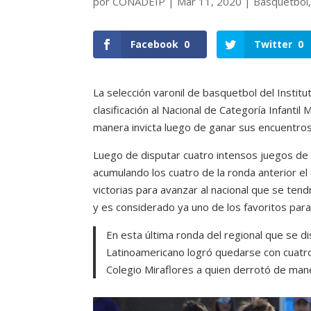
por
CONADEIP
|
Mar 11, 2020
|
Basquetbol
Facebook
0
Twitter
0
La selección varonil de basquetbol del Instit
clasificación al Nacional de Categoría Infanti
manera invicta luego de ganar sus encuentros
Luego de disputar cuatro intensos juegos de l
acumulando los cuatro de la ronda anterior el
victorias para avanzar al nacional que se tend
y es considerado ya uno de los favoritos para 
En esta última ronda del regional que se di
Latinoamericano logró quedarse con cuatro 
Colegio Miraflores a quien derrotó de man