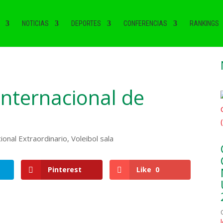
NOTICIAS
DEPORTES
CONFERENCIAS
RANKINGS
Internacional de
onal Extraordinario
,
Voleibol sala
Pinterest
Like
0