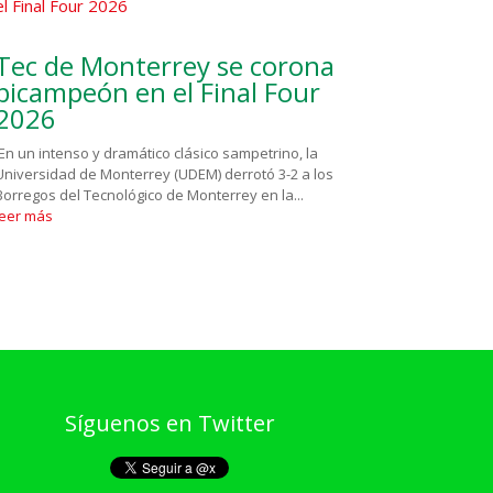
Tec de Monterrey se corona
bicampeón en el Final Four
2026
En un intenso y dramático clásico sampetrino, la
Universidad de Monterrey (UDEM) derrotó 3-2 a los
Borregos del Tecnológico de Monterrey en la...
leer más
Síguenos en Twitter