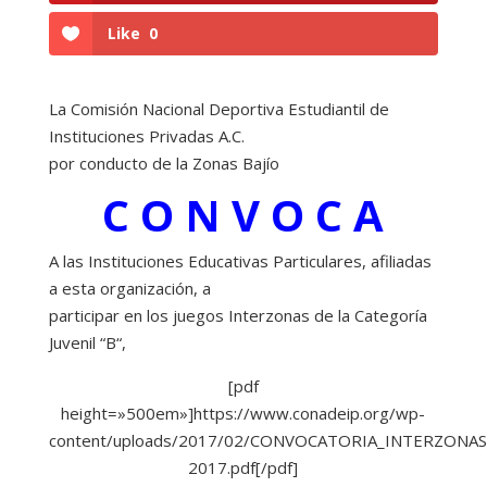
Like
0
La Comisión Nacional Deportiva Estudiantil de
Instituciones Privadas A.C.
por conducto de la Zonas Bajío
C O N V O C A
A las Instituciones Educativas Particulares, afiliadas
a esta organización, a
participar en los juegos Interzonas de la Categoría
Juvenil “B“,
[pdf
height=»500em»]https://www.conadeip.org/wp-
content/uploads/2017/02/CONVOCATORIA_INTERZONAS
2017.pdf[/pdf]