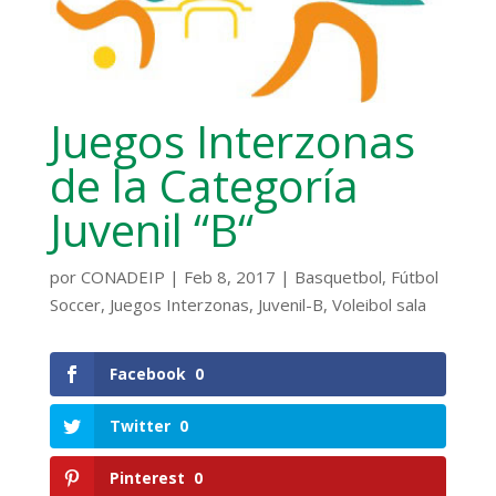
Juegos Interzonas
de la Categoría
Juvenil “B“
por
CONADEIP
|
Feb 8, 2017
|
Basquetbol
,
Fútbol
Soccer
,
Juegos Interzonas
,
Juvenil-B
,
Voleibol sala
Facebook
0
Twitter
0
Pinterest
0