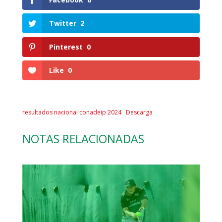
Twitter
2
Pinterest
0
Like
0
resultados nacional conadeip 2024
Descarga
NOTAS RELACIONADAS