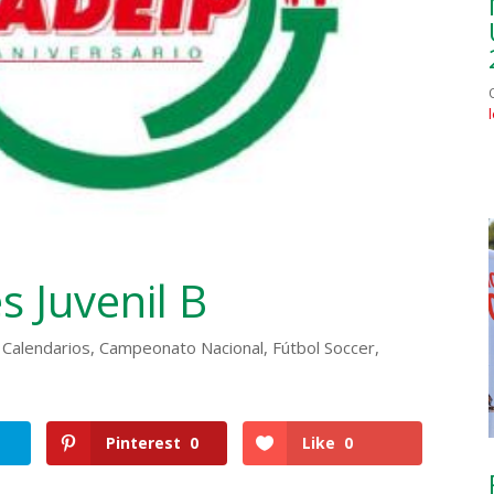
s Juvenil B
,
Calendarios
,
Campeonato Nacional
,
Fútbol Soccer
,
Pinterest
0
Like
0