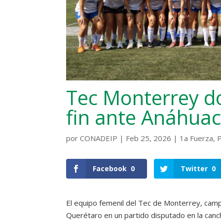
Tec Monterrey do
fin ante Anáhua
por
CONADEIP
|
Feb 25, 2026
|
1a Fuerza
,
Facebook
0
Twitter
0
El equipo femenil del Tec de Monterrey, cam
Querétaro en un partido disputado en la can