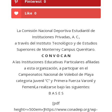
Pinterest
0
Like
0
La Comisión Nacional Deportiva Estudiantil de
Instituciones Privadas, A. C.,
a través del Instituto Tecnológico y de Estudios
Superiores de Monterrey Campus Querétaro.
C O N V O C A N
A las Instituciones Educativas Particulares afiliadas
a esta organización, a participar en el
Campeonatos Nacional de Voleibol de Playa
categoria Juvenil “C” y Primera Fuerza Varonil y
Femenil,a realizarse bajo las siguientes:
B A S E S
[pdf
height=»500em»]https://www.conadeip.org/wp-