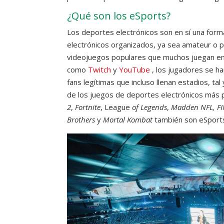
¿Qué son los eSports?
Los deportes electrónicos son en sí una for
electrónicos organizados, ya sea amateur o p
videojuegos populares que muchos juegan en c
como
Twitch
y
YouTube
, los jugadores se h
fans legítimas que incluso llenan estadios, t
de los juegos de deportes electrónicos más p
2
,
Fortnite
, League
of Legends
,
Madden NFL, F
Brothers
y
Mortal Kombat
también son eSports