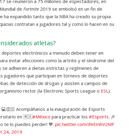
17 se reunieron a 75 millones de espectadores, en
l Mundial de
Fortnite
2019 se embolsó en un fin de
se ha expandido tanto que la NBA ha creado su propia
quicias contratan a jugadores tal y como lo hacen en su
nsiderados atletas?
n deportes electrónicos a menudo deben tener en
ara evitar afecciones como la artritis y el síndrome del
 se adhieren a dietas estrictas y regímenes de
s jugadores que participan en torneos de deportes
ebas de detección de drogas y asisten a campos de
organismo rector (la Electronic Sports League o
ESL
).
ria! 💻👏🏻 Acompáñanos a la inauguración de Esports
rsitario en 🇲🇽
#México
para practicar los
#Esports
. 🎉
o te lo puedes perder! 💙.
pic.twitter.com/ifeEmhV2MF
t 24, 2019