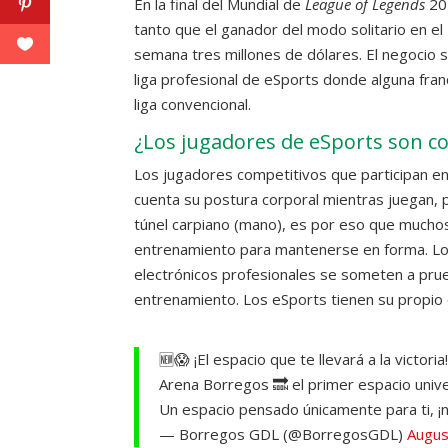
En la final del Mundial de
League of Legends
20
tanto que el ganador del modo solitario en e
semana tres millones de dólares. El negocio 
liga profesional de eSports donde alguna fran
liga convencional.
¿Los jugadores de eSports son co
Los jugadores competitivos que participan e
cuenta su postura corporal mientras juegan, p
túnel carpiano (mano), es por eso que muchos
entrenamiento para mantenerse en forma. Lo
electrónicos profesionales se someten a pru
entrenamiento. Los eSports tienen su propio 
🆕😱 ¡El espacio que te llevará a la victo
Arena Borregos 🔜 el primer espacio unive
Un espacio pensado únicamente para ti, ¡n
— Borregos GDL (@BorregosGDL)
Augus