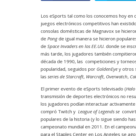
Los eSports tal como los conocemos hoy en d
juegos electrónicos competitivos han existid
consolas domésticas de Magnavox se hiciero
de
Pong
de igual manera se
hicieron populare
de
Space Invaders en los EE.UU.
donde se insc
más tarde, los jugadores también compitiero
década de 1990, las competiciones y torne
popularidad, seguidos por
GoldenEye
y otros
las
series de Starcraft
,
Warcraft
,
Overwatch
,
Ca
El primer evento de eSports televisado (
Halo
transmisión de deportes electrónicos no resul
los jugadores podían interactuar activamente
compró Twitch y
League of Legends se
convir
populares de la historia (y lo sigue siendo has
campeonato mundial en 2011. En el campeon
para el Staples Center en Los Angeles se agot