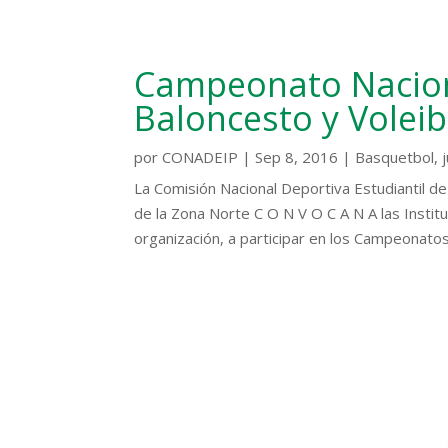
Campeonato Naciona
Baloncesto y Voleib
por
CONADEIP
|
Sep 8, 2016
|
Basquetbol
,
La Comisión Nacional Deportiva Estudiantil de 
de la Zona Norte C O N V O C A N A las Institu
organización, a participar en los Campeonatos