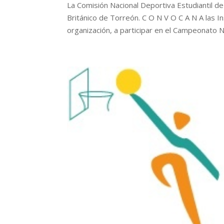
La Comisión Nacional Deportiva Estudiantil de I
Británico de Torreón. C O N V O C A N A las In
organización, a participar en el Campeonato Na