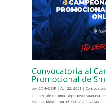
Convocatoria al C
Promocional de Sma
por
CONADEIP
|
Abr 22, 2021
|
Convocatori
La Comisión Nacional Deportiva Estudiantil de 
Anáhuac México NorteC O N V O C A:A las insti