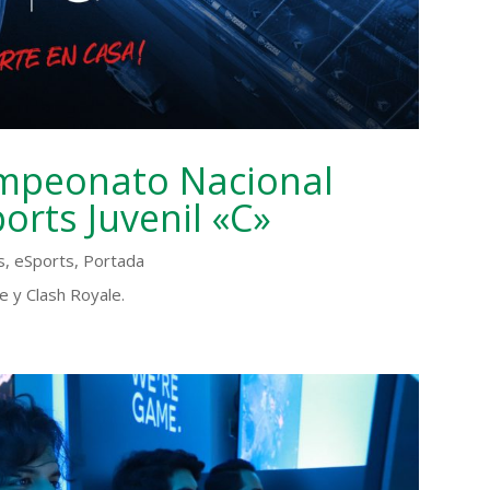
ampeonato Nacional
orts Juvenil «C»
s
,
eSports
,
Portada
 y Clash Royale.