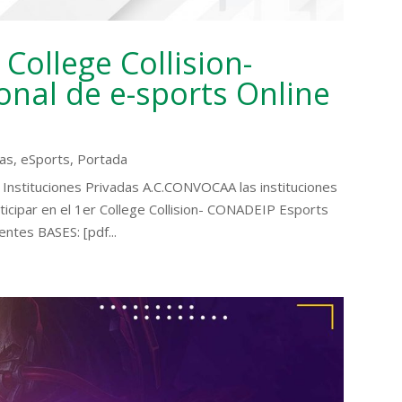
College Collision-
nal de e-sports Online
ias
,
eSports
,
Portada
e Instituciones Privadas A.C.CONVOCAA las instituciones
rticipar en el 1er College Collision- CONADEIP Esports
entes BASES: [pdf...